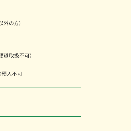
以外の方）
、硬貨取扱不可）
の預入不可