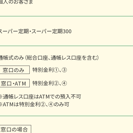
個人のお客さま
スーパー定期・スーパー定期300
通帳式のみ（総合口座、通帳レス口座を含む）
特別金利①、③
窓口のみ
特別金利②、④
窓口・ATM
※通帳レス口座はATMでの預入不可
※ATMは特別金利②、④のみ可
窓口の場合