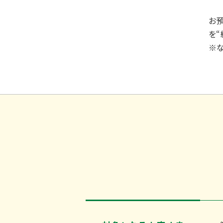
お
を
※