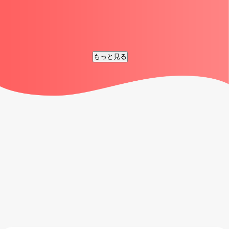
お借入条件
お利息の目安
金額
1日あたりのお利息
50
万円
約
178
円
期間
金利
30
日
13.0
%
もっと見る