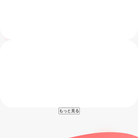
すぐに現金が必要な方
Wallet機能「WalleToma」でお引出しできます。詳しくは
こちら
返済用口座
すぐにお振込みをしたい方
ことら送金をご利用ください。詳しくは
こちら
もっと見る