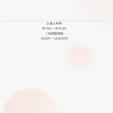
お借入利率
年
1.5
% ~ 年
14.5
%
ご利用限度額
10
万円 ~
1,000
万円