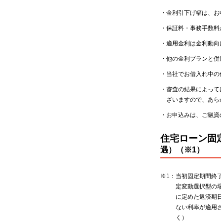
・
金利引下げ幅は、お
・
保証料・事務手数料
・
適用金利は金利動向
・
他の金利プランと併
・
当社でお借入れ中の
・
審査の結果によって
ざいますので、あら
・
お申込みは、ご融資
住宅ローン固
遇）（※1）
※1：
当初固定期間終
定変動選択型の
に定めた返済期
ない利率が適用
く）