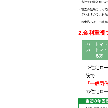
・
当社でお借入れ中の
・
審査の結果によって
ざいますので、あら
・
お申込みは、ご融資
2.金利重視
トマト
（1）
トマト
（2）
る方
⇒住宅ロ
険で
「一般団
の住宅ロ