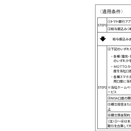
〈適用条件〉
①トマト銀行アプ
STEP1
②給与振込み（
給与振込みまた
③下記のいずれ
・各種（電気・電話・ガス・水道・NHK・税金）のお支払い
のいずれか
・ＭＯＴＴＯカードまたは、他社クレジットカードの引落口
座を当社口
・各種スマホ決済サービス（PayPay等（※））のチャージ
用口座に当
STEP2
※当社ホームペ
ービス
④NISA口座の
⑤積立投信または
上
⑥積立預金契約 
（注）③～⑥は
取引を合算して判