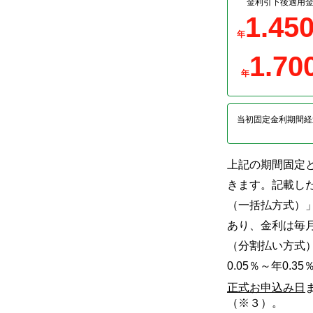
金利引下後適用
1.45
年
1.70
年
当初固定金利期間経
上記の期間固定
きます。記載し
（一括払方式）
あり、金利は毎
（分割払い方式
0.05％～年0
正式お申込み日
（※３）。