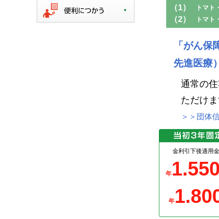
（1）
トマト
（2）
トマト
「がん保
先進医療
通常の住
ただけま
＞＞団体
金利引下後適用
1.55
年
1.80
年