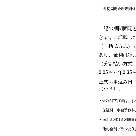
当初固定金利期間経
上記の期間固定
きます。記載し
（一括払方式）
あり、金利は毎
（分割払い方式
0.05％～年0
正式お申込み日
（※３）。
・
金利引下げ幅は、お
・
保証料・事務手数料
・
適用金利は金利動向
・
他の金利プランと併