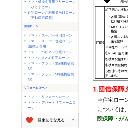
給与振込
トマト借換え専用フリーローン
「ひとまとめ」
③下記のいずれ
住宅ローンご利用者向けローン
・各種（電気・電話・ガス・水道・NHK・税金）のお支払いのいずれかを当
（不動産担保型）
社口座で自
・ＭＯＴＴＯカードまたは、他社クレジットカードの引落口座を当社口座に
住宅ローン
指定
トマト・スーパー住宅ローン
・各種スマホ決済サービス（PayPay等（※））のチャージ用口座に当社口
座を登録
トマト・スーパー住宅ローン
STEP2
(借換え専用）
※当社ホームペ
トマト・ハピネス住宅ローン
④NISA口座の
トマトおまとめ住宅ローン
⑤積立投信またはi
トマト・フラット35(機構提携
⑥積立預金契約 
型)
（注）③～⑥は
トマト・フラット50(機構提携
定します。
型)
1.団信保
リフォームローン
トマト・リフォームローン
⇒住宅ロー
トマト・アパートリフォームロ
ーン
については
院保障・が